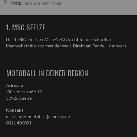
Phil
zu
Raus aus dem Pokal
1. MSC SEELZE
Der 1. MSC Seelze e.V. im ADAC steht für die schnellste
Mannschaftsballsportart der Welt. Direkt am Rande Hannovers!
MOTOBALL IN DEINER REGION
Adresse
Klöcknerstraße 19
30926 Seelze
Kontakt
msc-seelze-motoball@t-online.de
0511 406051