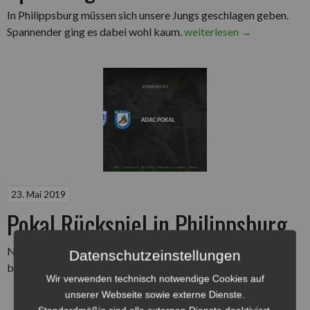
In Philippsburg müssen sich unsere Jungs geschlagen geben.
„Spannung
Spannender ging es dabei wohl kaum.
weiterlesen
→
bis
zum
Schluss“
23. Mai 2019
Pokal Rückspiel in Philippsburg
Nach dem Heimspielsieg im Hinspiel fährt unser Team mit
Datenschutzeinstellungen
„Pokal
breiter Brust in den Süden.
weiterlesen
→
Wir verwenden technisch notwendige Cookies auf
Rückspiel
unserer Webseite sowie externe Dienste.
in