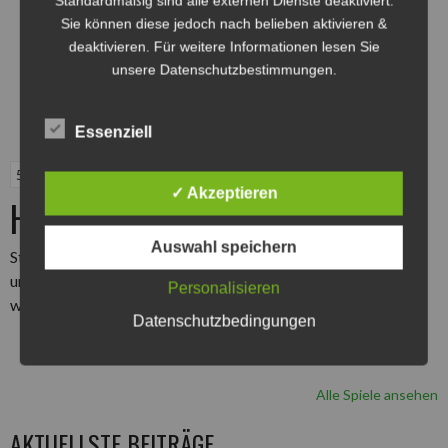
Standardmäßig sind alle externen Dienste deaktiviert.
Philippsburg“
Sie können diese jedoch nach belieben aktivieren &
deaktivieren. Für weitere Informationen lesen Sie
unsere Datenschutzbestimmungen.
Essenziell
5. Mai 2019
✓ Akzeptieren
Heimsieg gegen Philippsburg
Auswahl speichern
Starker Kampf bei schlechtem Wetter. Am Ende belohnen wir
uns mit 3 Punkten gegen einen Gegner auf Augenhöhe, indem
Personalisieren
„Heimsieg
wir unsere Chancen besser nutzten.
weiterlesen
→
Datenschutzbedingungen
gegen
Philippsburg“
Alle Spiele ansehen
AKTUELLSTE BEITRÄGE