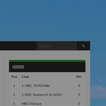
Suchen
nach:
HERREN
Pos
Club
Pkt
1
1. MBC 70/90 Halle
0
1
1. MSC Seelze e.V. im ADAC
0
1
MBC Kierspe
0