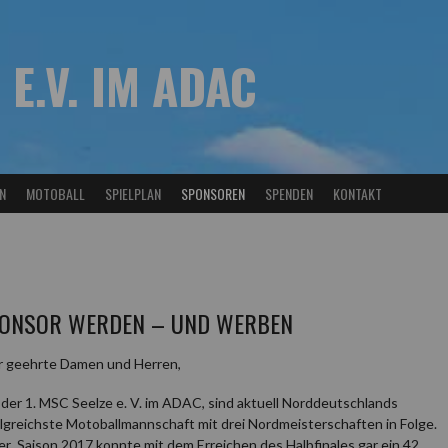
 E.V. IM ADAC
N
MOTOBALL
SPIELPLAN
SPONSOREN
SPENDEN
KONTAKT
ONSOR WERDEN – UND WERBEN
r geehrte Damen und Herren,
 der 1. MSC Seelze e. V. im ADAC, sind aktuell Norddeutschlands
lgreichste Motoballmannschaft mit drei Nordmeisterschaften in Folge.
er Saison 2017 konnte mit dem Erreichen des Halbfinales gar ein 42