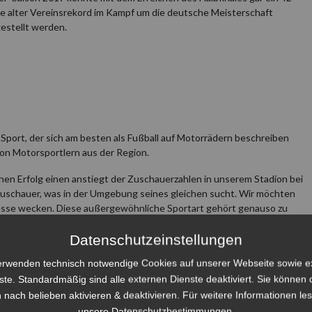
re alter Vereinsrekord im Kampf um die deutsche Meisterschaft
estellt werden.
port, der sich am besten als Fußball auf Motorrädern beschreiben
 von Motorsportlern aus der Region.
chen Erfolg einen anstiegt der Zuschauerzahlen in unserem Stadion bei
Zuschauer, was in der Umgebung seines gleichen sucht. Wir möchten
esse wecken. Diese außergewöhnliche Sportart gehört genauso zu
Datenschutzeinstellungen
n, die uns auf diesem Weg unterstützen wollen. Ob reines Sponsoring,
erwenden technisch notwendige Cookies auf unserer Webseite sowie e
acebook, Website des Vereins, YouTube Channel oder Instagram. Wir
ertes Angebot erstellen.
ste. Standardmäßig sind alle externen Dienste deaktiviert. Sie können 
 nach belieben aktivieren & deaktivieren. Für weitere Informationen le
äch, um über den Sport, den Verein, sowie auch konkrete
unsere Datenschutzbestimmungen.