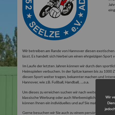
Jah
eing
Wir betreiben am Rande von Hannover diesen exotischen S
lässt. Es handelt sich hierbei um einen ehrgeizigen Sport
Im Laufe der letzten Jahren können wir durch den sportli
Heimspielen verbuchen. In der Spitze kamen bis zu 1000 
diesen Sport weiter tragen, bekannter machen und Inter
Hannover, wie z.B. Fußball, Handball, ….o.a.
Um dieses zu erreichen suchen wir nach weiteren Partner
Wir v
klassische Werbung oder auch Werbemöglichkeiten auf F
können Ihnen ein individuelles und auf Sie maßgeschneid
Dien
jedoch
Gerne besuchen wir Sie auch zu einem persönlichen Gespr