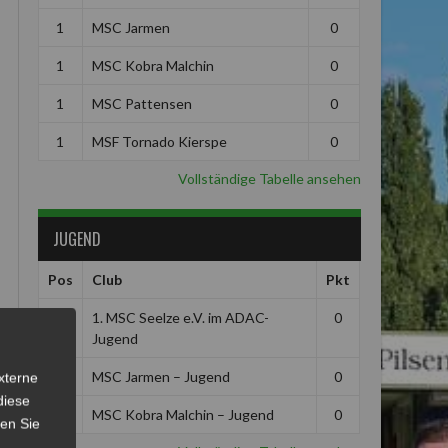
1
MSC Jarmen
0
1
MSC Kobra Malchin
0
1
MSC Pattensen
0
1
MSF Tornado Kierspe
0
Vollständige Tabelle ansehen
JUGEND
Pos
Club
Pkt
1
1. MSC Seelze e.V. im ADAC-
0
Jugend
1
MSC Jarmen – Jugend
0
xterne
diese
1
MSC Kobra Malchin – Jugend
0
sen Sie