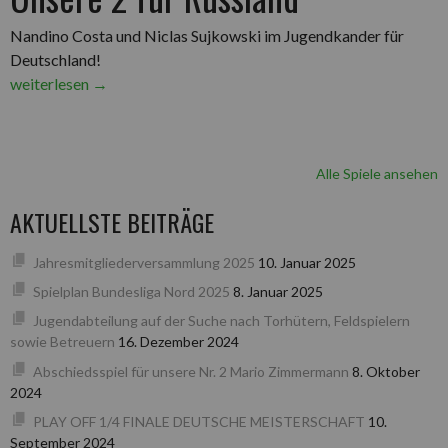
Nandino Costa und Niclas Sujkowski im Jugendkander für
Deutschland!
„Unsere
weiterlesen
→
2
für
Russland“
Alle Spiele ansehen
AKTUELLSTE BEITRÄGE
Jahresmitgliederversammlung 2025
10. Januar 2025
Spielplan Bundesliga Nord 2025
8. Januar 2025
Jugendabteilung auf der Suche nach Torhütern, Feldspielern
sowie Betreuern
16. Dezember 2024
Abschiedsspiel für unsere Nr. 2 Mario Zimmermann
8. Oktober
2024
PLAY OFF 1/4 FINALE DEUTSCHE MEISTERSCHAFT
10.
September 2024