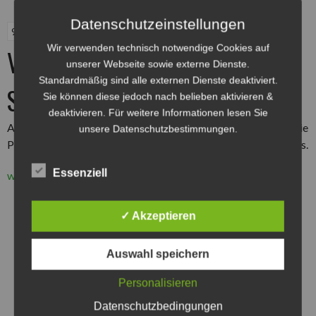
Datenschutzeinstellungen
9. September 2018
Wir verwenden technisch notwendige Cookies auf
Vorbericht Jugendturnier in
unserer Webseite sowie externe Dienste.
Standardmäßig sind alle externen Dienste deaktiviert.
Seelze
Sie können diese jedoch nach belieben aktivieren &
deaktivieren. Für weitere Informationen lesen Sie
Am 15.09.2018 spielen 5 Teams aus dem Norden und Süden die
unsere Datenschutzbestimmungen.
Plätze 7-12 der Deutschen Motoball Jugendmeisterschaft aus.
Essenziell
„Vorbericht
weiterlesen
→
Jugendturnier
in
✓ Akzeptieren
Seelze“
Auswahl speichern
Personalisieren
Datenschutzbedingungen