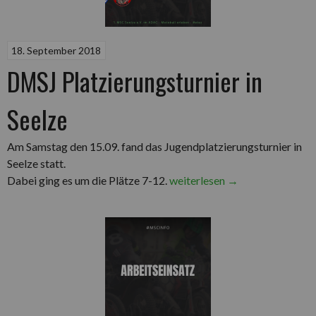
18. September 2018
DMSJ Platzierungsturnier in
Seelze
Am Samstag den 15.09. fand das Jugendplatzierungsturnier in
Seelze statt.
„DMSJ
Dabei ging es um die Plätze 7-12.
weiterlesen
→
Platzierungsturnier
in
Seelze“