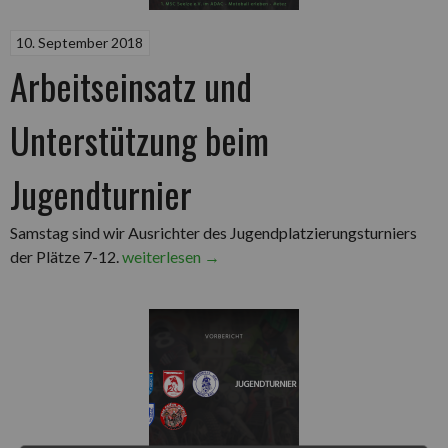
10. September 2018
Arbeitseinsatz und
Unterstützung beim
Jugendturnier
Samstag sind wir Ausrichter des Jugendplatzierungsturniers
„Arbeitseinsatz
der Plätze 7-12.
weiterlesen
→
und
Unterstützung
beim
Jugendturnier“