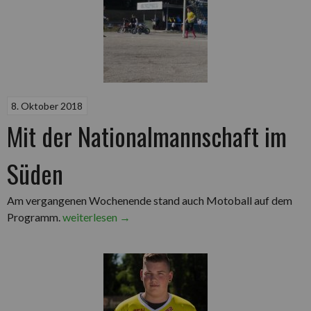
8. Oktober 2018
Mit der Nationalmannschaft im
Süden
Am vergangenen Wochenende stand auch Motoball auf dem
„Mit
Programm.
weiterlesen
→
der
Nationalmannschaft
im
Süden“