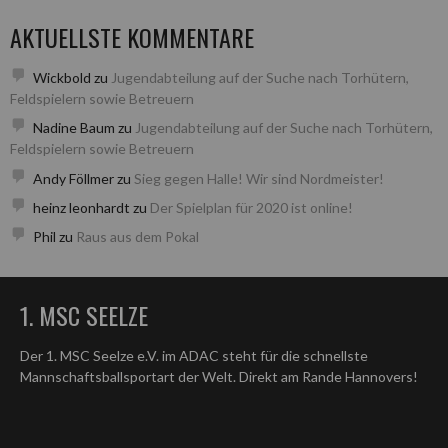
AKTUELLSTE KOMMENTARE
Wickbold
zu
Jugendabteilung auf der Suche nach Torhütern,
Feldspielern sowie Betreuern
Nadine Baum
zu
Jugendabteilung auf der Suche nach Torhütern,
Feldspielern sowie Betreuern
Andy Föllmer
zu
Sieg gegen Halle! Wir sind Nordmeister!
heinz leonhardt
zu
Der Spielplan für 2020 ist online!
Phil
zu
Raus aus dem Pokal
1. MSC SEELZE
Der 1. MSC Seelze e.V. im ADAC steht für die schnellste
Mannschaftsballsportart der Welt. Direkt am Rande Hannovers!