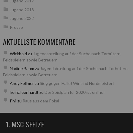
Jugend 2017
Jugend 2018
Jugend 2022
Presse
AKTUELLSTE KOMMENTARE
Wickbold
zu
Jugendabteilung auf der Suche nach Torhütern,
Feldspielern sowie Betreuern
Nadine Baum
zu
Jugendabteilung auf der Suche nach Torhütern,
Feldspielern sowie Betreuern
Andy Föllmer
zu
Sieg gegen Halle! Wir sind Nordmeister!
heinz leonhardt
zu
Der Spielplan für 2020 ist online!
Phil
zu
Raus aus dem Pokal
1. MSC SEELZE