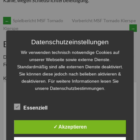
Kahle, wegen Schiedsrichterbeleidigung.
ARTIKEL-
←
Spielbericht MSF Tornado
Vorbericht MSF Tornado Kierspe
→
Kierspe
NAVIGATION
Datenschutzeinstellungen
EINE UNTERHALTUNG BEGINNEN
Wir verwenden technisch notwendige Cookies auf
Deine E-Mail-Adresse wird nicht veröffentlicht.
Erforderliche
unserer Webseite sowie externe Dienste.
Felder sind mit
*
markiert
Standardmäßig sind alle externen Dienste deaktiviert.
Sie können diese jedoch nach belieben aktivieren &
Kommentar
*
deaktivieren. Für weitere Informationen lesen Sie
unsere Datenschutzbestimmungen.
Essenziell
✓ Akzeptieren