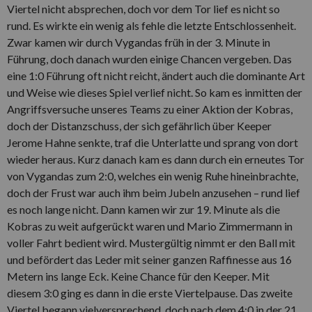
Viertel nicht absprechen, doch vor dem Tor lief es nicht so
rund. Es wirkte ein wenig als fehle die letzte Entschlossenheit.
Zwar kamen wir durch Vygandas früh in der 3. Minute in
Führung, doch danach wurden einige Chancen vergeben. Das
eine 1:0 Führung oft nicht reicht, ändert auch die dominante Art
und Weise wie dieses Spiel verlief nicht. So kam es inmitten der
Angriffsversuche unseres Teams zu einer Aktion der Kobras,
doch der Distanzschuss, der sich gefährlich über Keeper
Jerome Hahne senkte, traf die Unterlatte und sprang von dort
wieder heraus. Kurz danach kam es dann durch ein erneutes Tor
von Vygandas zum 2:0, welches ein wenig Ruhe hineinbrachte,
doch der Frust war auch ihm beim Jubeln anzusehen – rund lief
es noch lange nicht. Dann kamen wir zur 19. Minute als die
Kobras zu weit aufgerückt waren und Mario Zimmermann in
voller Fahrt bedient wird. Mustergültig nimmt er den Ball mit
und befördert das Leder mit seiner ganzen Raffinesse aus 16
Metern ins lange Eck. Keine Chance für den Keeper. Mit
diesem 3:0 ging es dann in die erste Viertelpause. Das zweite
Viertel begann vielversprechend, doch nach dem 4:0 in der 21.