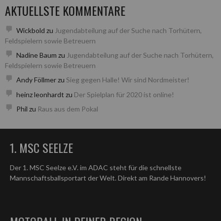
AKTUELLSTE KOMMENTARE
Wickbold
zu
Jugendabteilung auf der Suche nach Torhütern,
Feldspielern sowie Betreuern
Nadine Baum
zu
Jugendabteilung auf der Suche nach Torhütern,
Feldspielern sowie Betreuern
Andy Föllmer
zu
Sieg gegen Halle! Wir sind Nordmeister!
heinz leonhardt
zu
Der Spielplan für 2020 ist online!
Phil
zu
Raus aus dem Pokal
1. MSC SEELZE
Der 1. MSC Seelze e.V. im ADAC steht für die schnellste
Mannschaftsballsportart der Welt. Direkt am Rande Hannovers!