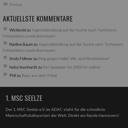
Presse
AKTUELLSTE KOMMENTARE
Wickbold
zu
Jugendabteilung auf der Suche nach Torhütern,
Feldspielern sowie Betreuern
Nadine Baum
zu
Jugendabteilung auf der Suche nach Torhütern,
Feldspielern sowie Betreuern
Andy Föllmer
zu
Sieg gegen Halle! Wir sind Nordmeister!
heinz leonhardt
zu
Der Spielplan für 2020 ist online!
Phil
zu
Raus aus dem Pokal
1. MSC SEELZE
Der 1. MSC Seelze e.V. im ADAC steht für die schnellste
Mannschaftsballsportart der Welt. Direkt am Rande Hannovers!