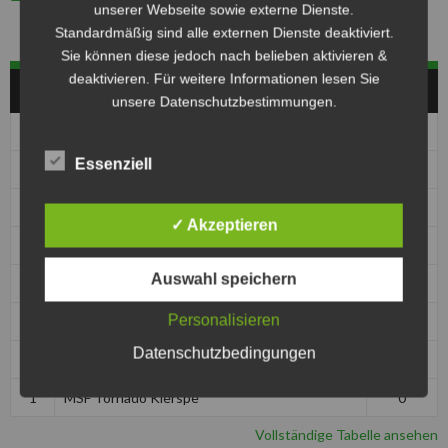
unserer Webseite sowie externe Dienste.
Standardmäßig sind alle externen Dienste deaktiviert.
Sie können diese jedoch nach belieben aktivieren &
deaktivieren. Für weitere Informationen lesen Sie
HERREN
unsere Datenschutzbestimmungen.
Pos
Club
Pkt
Essenziell
1
1. MBC 70/90 Halle
0
1
1. MSC Seelze e.V. im ADAC
0
✓ Akzeptieren
1
MBC Kierspe
0
Auswahl speichern
1
MSC Jarmen
0
Personalisieren
1
MSC Kobra Malchin
0
Datenschutzbedingungen
1
MSC Pattensen
0
1
MSF Tornado Kierspe
0
Vollständige Tabelle ansehen