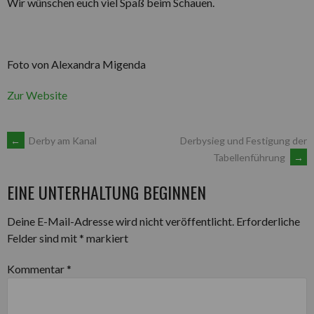
Wir wünschen euch viel Spaß beim Schauen.
Foto von Alexandra Migenda
Zur Website
ARTIKEL-
←
Derby am Kanal
Derbysieg und Festigung der
Tabellenführung
→
NAVIGATION
EINE UNTERHALTUNG BEGINNEN
Deine E-Mail-Adresse wird nicht veröffentlicht.
Erforderliche
Felder sind mit
*
markiert
Kommentar
*