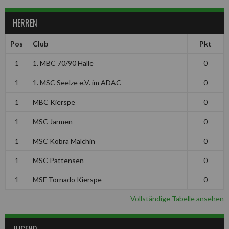
HERREN
Pos
Club
Pkt
1
1. MBC 70/90 Halle
0
1
1. MSC Seelze e.V. im ADAC
0
1
MBC Kierspe
0
1
MSC Jarmen
0
1
MSC Kobra Malchin
0
1
MSC Pattensen
0
1
MSF Tornado Kierspe
0
Vollständige Tabelle ansehen