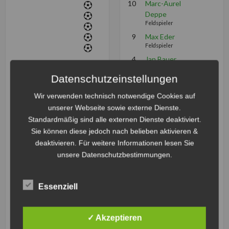
10
Marc-Aurel
Deppe
Feldspieler
9
Max Eder
Feldspieler
4
Jan Bauer
22
Sascha
Feldspieler
Berner
Datenschutzeinstellungen
6
Yannik
Torwart
Schaper
Wir verwenden technisch notwendige Cookies auf
99
Kevin
Feldspieler
Hahnenberg
unserer Webseite sowie externe Dienste.
77
Florian
Torwart
Standardmäßig sind alle externen Dienste deaktiviert.
Bühre
8
Robin
Sie können diese jedoch nach belieben aktivieren &
Feldspieler
Wenzlaff
deaktivieren. Für weitere Informationen lesen Sie
9
Jan Berner
Feldspieler
unsere Datenschutzbestimmungen.
Feldspieler
3
Nico Pfaff
11
Tobias
Feldspieler
Hahnenberg
1
Philipp Lück
Essenziell
Feldspieler
Torwart
22
Sascha
2
Robert
Berner
✓ Akzeptieren
Wenzlaff
Torwart
Feldspieler