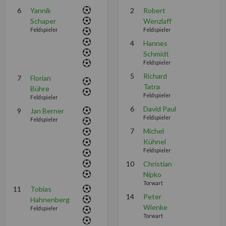
6
Yannik
2
Robert
Schaper
Wenzlaff
Feldspieler
Feldspieler
4
Hannes
Schmidt
Feldspieler
5
Richard
7
Florian
Tatra
Bühre
Feldspieler
Feldspieler
6
David Paul
9
Jan Berner
Feldspieler
Feldspieler
7
Michel
Kühnel
Feldspieler
10
Christian
Nipko
Torwart
11
Tobias
14
Peter
Hahnenberg
Wienke
Feldspieler
Torwart