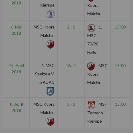
2018
Kierspe
Kobra
Malchin
6. Mai
MSC Kobra
2 - 6
1.
15:00
2018
Malchin
MBC
70/90
Halle
15. April
1. MSC
16 - 1
MSC
15:00
2018
Seelze e.V.
Kobra
im ADAC
Malchin
8. April
MSC Kobra
3 - 5
MSF
15:00
2018
Malchin
Tornado
Kierspe