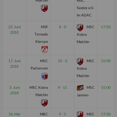
Malchin
MSC
Seelze e.V.
im ADAC
23. Juni
MSF
8 - 0
MSC
17:30
2018
Tornado
Kobra
Kierspe
Malchin
17. Juni
MSC
25 - 0
MSC
15:00
2018
Pattensen
Kobra
Malchin
3. Juni
MSC Kobra
4 - 11
MSC
15:00
2018
Malchin
Jarmen
26. Mai
MBC
9 - 5
MSC
17:30