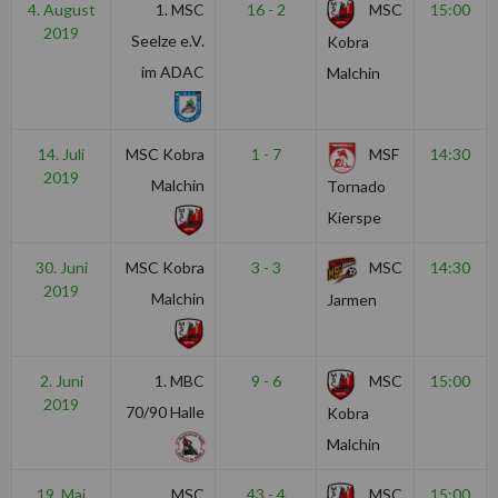
4. August
1. MSC
16 - 2
MSC
15:00
2019
Seelze e.V.
Kobra
im ADAC
Malchin
14. Juli
MSC Kobra
1 - 7
MSF
14:30
2019
Malchin
Tornado
Kierspe
30. Juni
MSC Kobra
3 - 3
MSC
14:30
2019
Malchin
Jarmen
2. Juni
1. MBC
9 - 6
MSC
15:00
2019
70/90 Halle
Kobra
Malchin
19. Mai
MSC
43 - 4
MSC
15:00