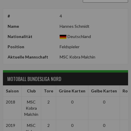
#
4
Name
Hannes Schmidt
Nationalität
Deutschland
Position
Feldspieler
Aktuelle Mannschaft
MSC Kobra Malchin
MOTOBALL BUNDESLIGA NORD
Saison
Club
Tore
Grüne Karten
Gelbe Karten
Rot
2018
MSC
2
0
0
Kobra
Malchin
2019
MSC
2
0
0