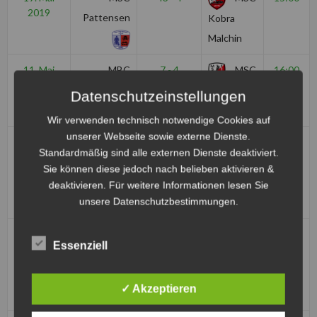
2019
Pattensen
Kobra
Malchin
11. Mai
MBC
7 - 4
MSC
16:00
2019
Kierspe
Kobra
Datenschutzeinstellungen
Malchin
Wir verwenden technisch notwendige Cookies auf
unserer Webseite sowie externe Dienste.
28. April
MSC Kobra
3 - 10
1.
14:30
Standardmäßig sind alle externen Dienste deaktiviert.
2019
Malchin
MSC
Sie können diese jedoch nach belieben aktivieren &
Seelze e.V.
deaktivieren. Für weitere Informationen lesen Sie
unsere Datenschutzbestimmungen.
im ADAC
6. April
MSF
5 - 1
MSC
16:00
Essenziell
2019
Tornado
Kobra
Kierspe
Malchin
✓ Akzeptieren