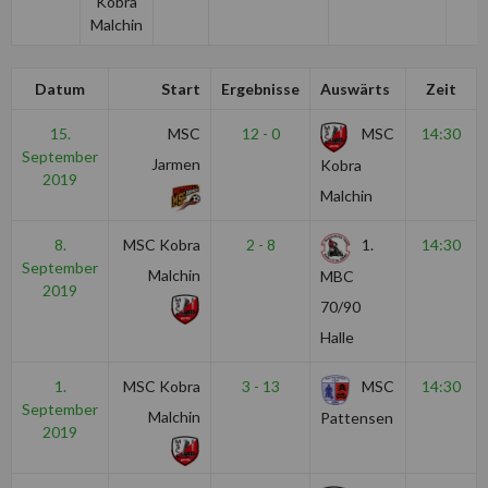
Kobra
Malchin
Datum
Start
Ergebnisse
Auswärts
Zeit
15.
MSC
12 - 0
MSC
14:30
September
Jarmen
Kobra
2019
Malchin
8.
MSC Kobra
2 - 8
1.
14:30
September
Malchin
MBC
2019
70/90
Halle
1.
MSC Kobra
3 - 13
MSC
14:30
September
Malchin
Pattensen
2019