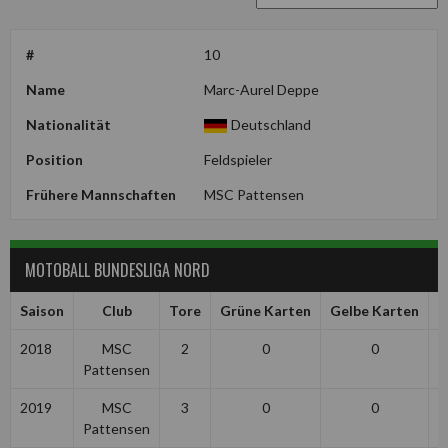
#
10
Name
Marc-Aurel Deppe
Nationalität
Deutschland
Position
Feldspieler
Frühere Mannschaften
MSC Pattensen
MOTOBALL BUNDESLIGA NORD
Saison
Club
Tore
Grüne Karten
Gelbe Karten
R
2018
MSC
2
0
0
Pattensen
2019
MSC
3
0
0
Pattensen