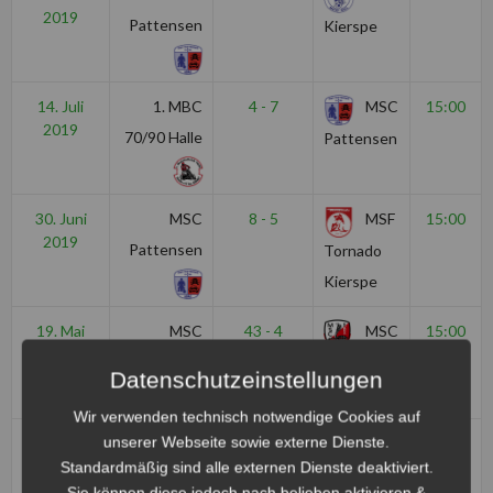
2019
Pattensen
Kierspe
14. Juli
1. MBC
4 - 7
MSC
15:00
2019
70/90 Halle
Pattensen
30. Juni
MSC
8 - 5
MSF
15:00
2019
Pattensen
Tornado
Kierspe
19. Mai
MSC
43 - 4
MSC
15:00
2019
Pattensen
Kobra
Datenschutzeinstellungen
Malchin
Wir verwenden technisch notwendige Cookies auf
unserer Webseite sowie externe Dienste.
7. April
MSC
0 - 5
1.
15:00
2019
Standardmäßig sind alle externen Dienste deaktiviert.
Pattensen
MBC
Sie können diese jedoch nach belieben aktivieren &