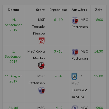
Datum
Start
Ergebnisse
Auswärts
Zeit
14.
MSF
6 - 10
MSC
16:00
September
Tornado
Pattensen
2019
Kierspe
1.
MSC Kobra
3 - 13
MSC
14:30
September
Malchin
Pattensen
2019
11. August
MSC
6 - 4
1.
15:00
2019
Pattensen
MSC
Seelze e.V.
im ADAC
21. Juli
MSC
14 - 2
MBC
15:00