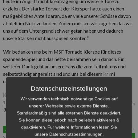
heute im Angriff nicht kreativ genug um weitere Tore zu
erzielen. Der starke Torwart der Kiersper hatte auch einen
maßgeblichen Anteil daran, da er viele unserer Schüsse davon
abhielt im Netz zu landen. Zudem müssen wir zugeben das wir
uns auf dem Untergrund schwer getan haben und dadurch
unsere Stärken nicht ausspielen konnten.“
Wir bedanken uns beim MSF Tornado Kierspe für dieses
spannende Spiel und das nette beisammen sein danach. Ein
weiterer Dank geht an unsere Fans die zum Teil mit uns und
selbstständig angereist sind und uns bei diesem Krimi
unterstützt haben!
Datenschutzeinstellungen
Kader: 1-Jan Lebert, 7-Niclas Eberle, 11-Tobias Hahnenberg,
Wir verwenden technisch notwendige Cookies auf
16-Leon Bobbert, 18-Dustin Hoppenstock, 23-Dovydas Zilius,
unserer Webseite sowie externe Dienste.
37-Nandino Costa, 39-Vygandas Zilius
Standardmäßig sind alle externen Dienste deaktiviert.
Sie können diese jedoch nach belieben aktivieren &
deaktivieren. Für weitere Informationen lesen Sie
ARTIKEL-
←
Sieg in Jarmen und der erste
Wir sammeln Scheine für Vereine!
unsere Datenschutzbestimmungen.
→
Shutout für unseren Torwart!