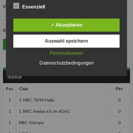
Website
Essenziell
*
Hiermit bestätige ich, die Datenschutzbestimmungen
✓ Akzeptieren
gelesen und akzeptiert zu haben.
Auswahl speichern
Personalisieren
Datenschutzbedingungen
HERREN
Pos
Club
Pkt
1
1. MBC 70/90 Halle
0
1
1. MSC Seelze e.V. im ADAC
0
1
MBC Kierspe
0