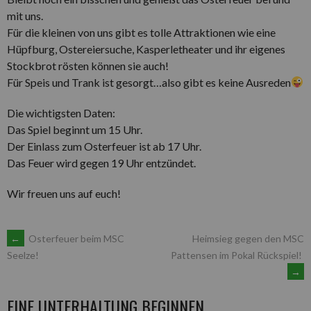
mit uns.
Für die kleinen von uns gibt es tolle Attraktionen wie eine
Hüpfburg, Ostereiersuche, Kasperletheater und ihr eigenes
Stockbrot rösten können sie auch!
Für Speis und Trank ist gesorgt…also gibt es keine Ausreden
Die wichtigsten Daten:
Das Spiel beginnt um 15 Uhr.
Der Einlass zum Osterfeuer ist ab 17 Uhr.
Das Feuer wird gegen 19 Uhr entzündet.
Wir freuen uns auf euch!
ARTIKEL-
←
Osterfeuer beim MSC
Heimsieg gegen den MSC
Pattensen im Pokal Rückspiel!
Seelze!
→
NAVIGATION
EINE UNTERHALTUNG BEGINNEN