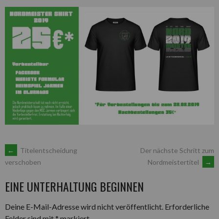
ARTIKEL-
←
Titelentscheidung
Der nächste Schritt zum
Nordmeistertitel
→
verschoben
NAVIGATION
EINE UNTERHALTUNG BEGINNEN
Deine E-Mail-Adresse wird nicht veröffentlicht.
Erforderliche
Felder sind mit
*
markiert