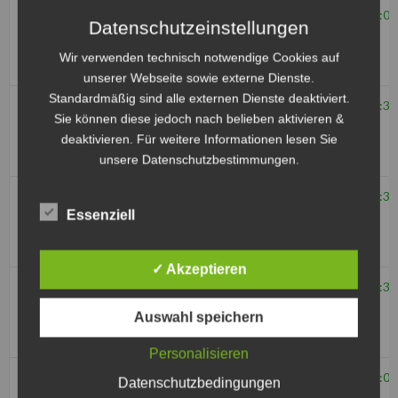
3. August
MSC Malsch
1 - 10
MSC
16:00
Datenschutzeinstellungen
2019
Comet
Wir verwenden technisch notwendige Cookies auf
Durmersheim
unserer Webseite sowie externe Dienste.
Standardmäßig sind alle externen Dienste deaktiviert.
21. Juli
MSC Comet
2 - 2
MSC
14:30
Sie können diese jedoch nach belieben aktivieren &
2019
Durmersheim
Ubstadt-
deaktivieren. Für weitere Informationen lesen Sie
Weiher
unsere Datenschutzbestimmungen.
13. Juli
MSC
3 - 15
MSC
17:30
2019
Essenziell
Philippsburg
Comet
Durmersheim
✓ Akzeptieren
1. Juni
MBV Budel
5 - 3
MSC
17:30
2019
Comet
Auswahl speichern
Durmersheim
Personalisieren
26. Mai
MSC Taifun
8 - 0
MSC
15:00
Datenschutzbedingungen
2019