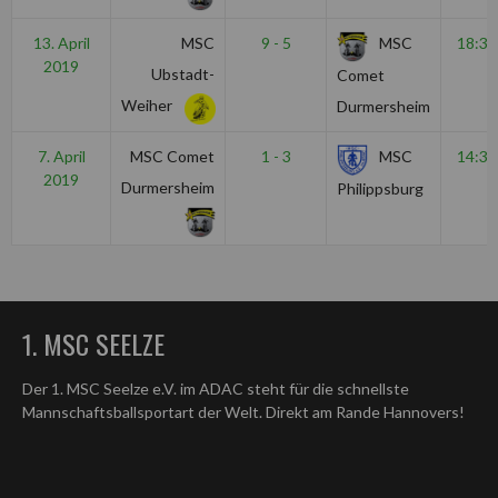
13. April
MSC
9 - 5
MSC
18:30
2019
Ubstadt-
Comet
Weiher
Durmersheim
7. April
MSC Comet
1 - 3
MSC
14:30
2019
Durmersheim
Philippsburg
1. MSC SEELZE
Der 1. MSC Seelze e.V. im ADAC steht für die schnellste
Mannschaftsballsportart der Welt. Direkt am Rande Hannovers!