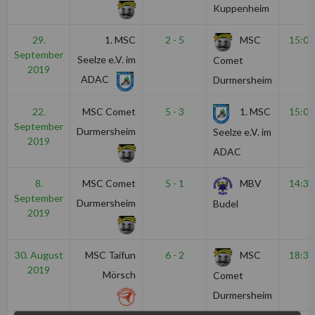
Kuppenheim
29.
1. MSC
2 - 5
MSC
15:00
September
Seelze e.V. im
Comet
2019
ADAC
Durmersheim
22.
MSC Comet
5 - 3
1. MSC
15:00
September
Durmersheim
Seelze e.V. im
2019
ADAC
8.
MSC Comet
5 - 1
MBV
14:30
September
Durmersheim
Budel
2019
30. August
MSC Taifun
6 - 2
MSC
18:30
2019
Mörsch
Comet
Durmersheim