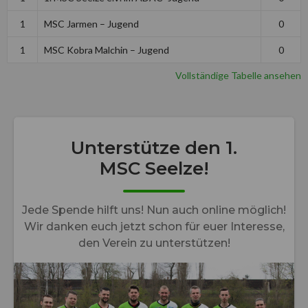
1
MSC Jarmen – Jugend
0
1
MSC Kobra Malchin – Jugend
0
Vollständige Tabelle ansehen