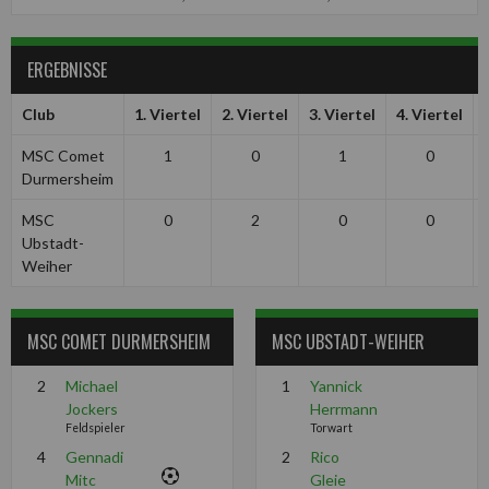
ERGEBNISSE
Club
1. Viertel
2. Viertel
3. Viertel
4. Viertel
MSC Comet
1
0
1
0
Durmersheim
MSC
0
2
0
0
Ubstadt-
Weiher
MSC COMET DURMERSHEIM
MSC UBSTADT-WEIHER
2
Michael
1
Yannick
Jockers
Herrmann
Feldspieler
Torwart
4
Gennadi
2
Rico
Mitc
Gleie