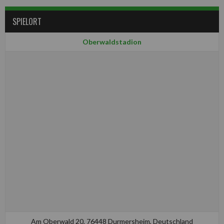
SPIELORT
Oberwaldstadion
Am Oberwald 20, 76448 Durmersheim, Deutschland