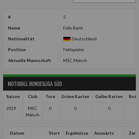
#
5
Name
Felix Barié
Nationalität
Deutschland
Position
Feldspieler
Aktuelle Mannschaft
MSC Malsch
MOTOBALL BUNDESLIGA SÜD
Saison
Club
Tore
Grüne Karten
Gelbe Karten
Rote
2019
MSC
0
0
0
Malsch
Datum
Start
Ergebnisse
Auswärts
Zeit