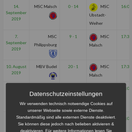
14.
MSC Malsch
0 - 14
MSC
16:00
September
Ubstadt-
2019
Weiher
7.
MSC
9 - 1
MSC
17:30
September
Philippsburg
Malsch
2019
10. August
MBV Budel
20 - 1
MSC
17:30
2019
Malsch
3. August
MSC Malsch
1 - 10
MSC
16:00
Datenschutzeinstellungen
2019
Comet
Wir verwenden technisch notwendige Cookies auf
Durmersheim
unserer Webseite sowie externe Dienste.
Standardmäßig sind alle externen Dienste deaktiviert.
20. Juli
MSC Malsch
0 - 18
MSC
16:00
Sie können diese jedoch nach belieben aktivieren &
2019
Puma
deaktivieren. Für weitere Informationen lesen Sie