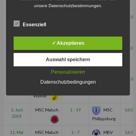
Kuppenheim
unsere Datenschutzbestimmungen.
12. Juli
MSC Taifun
19 - 0
MSC
18:30
2019
Essenziell
Mörsch
Malsch
✓ Akzeptieren
7. Juli 2019
MSC
24 - 0
MSC
15:00
Ubstadt-
Malsch
Auswahl speichern
Weiher
Personalisieren
29. Juni
MSC
32 - 0
MSC
18:30
Datenschutzbedingungen
2019
Ubstadt-
Malsch
Weiher
1. Juni
MSC Malsch
1 - 19
MSC
16:00
2019
Philippsburg
11. Mai
MSC Malsch
1 - 7
MBV
16:00