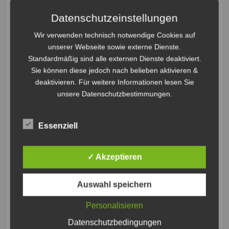
Harlacher
6
Marco Weis
Datenschutzeinstellungen
Feldspieler
Feldspieler
11
Steffen
7
Kevin
Wir verwenden technisch notwendige Cookies auf
Berger
Gerber
unserer Webseite sowie externe Dienste.
Torwart
Feldspieler
Standardmäßig sind alle externen Dienste deaktiviert.
13
Dennis
8
Kevin
Sie können diese jedoch nach belieben aktivieren &
Ring
Fröhlich
deaktivieren. Für weitere Informationen lesen Sie
Feldspieler
Feldspieler
unsere Datenschutzbestimmungen.
99
Jens
9
Jannick
Kehrer
Harlacher
Torwart
Feldspieler
Essenziell
2
Sergio
11
Steffen
Reich
Berger
Feldspieler
Torwart
✓ Akzeptieren
5
Felix Barié
13
Dennis
Feldspieler
Ring
Auswahl speichern
11
Felix Göder
Feldspieler
Feldspieler
99
Jens
Personalisieren
17
Timo
Kehrer
Kistner
Torwart
Datenschutzbedingungen
Torwart