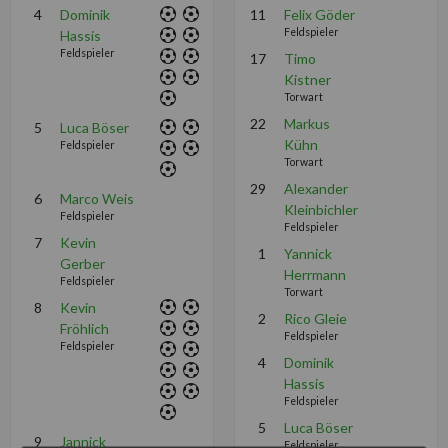
4
Dominik
11
Felix Göder
Feldspieler
Hassis
Feldspieler
17
Timo
Kistner
Torwart
22
Markus
5
Luca Böser
Kühn
Feldspieler
Torwart
29
Alexander
6
Marco Weis
Kleinbichler
Feldspieler
Feldspieler
7
Kevin
1
Yannick
Gerber
Herrmann
Feldspieler
Torwart
8
Kevin
2
Rico Gleie
Fröhlich
Feldspieler
Feldspieler
4
Dominik
Hassis
Feldspieler
5
Luca Böser
9
Jannick
Feldspieler