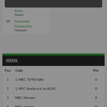
22
Markus
Kühn
Torwart
29
Alexander
Kleinbichler
Feldspieler
HERREN
Pos
Club
Pkt
1
1. MBC 70/90 Halle
0
1
1. MSC Seelze e.V. im ADAC
0
1
MBC Kierspe
0
1
MSC Jarmen
0