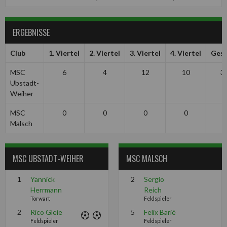
ERGEBNISSE
Club
1. Viertel
2. Viertel
3. Viertel
4. Viertel
Ges
MSC
6
4
12
10
3
Ubstadt-
Weiher
MSC
0
0
0
0
0
Malsch
MSC UBSTADT-WEIHER
MSC MALSCH
1
Yannick
2
Sergio
Herrmann
Reich
Torwart
Feldspieler
2
Rico Gleie
5
Felix Barié
Feldspieler
Feldspieler