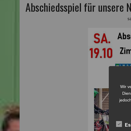
Abschiedsspiel für unsere 
s
Wir v
Dien
jedoch
Es