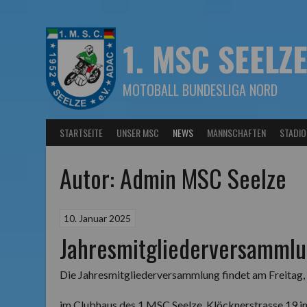
Springe
zum
Inhalt
1. MSC SEELZE
MOTOBALL BUNDESLIGA NORD
STARTSEITE
UNSER MSC
NEWS
MANNSCHAFTEN
STADIO
Autor:
Admin MSC Seelze
10. Januar 2025
Jahresmitgliederversamml
Die Jahresmitgliederversammlung findet am Freitag,
im Clubhaus des 1.MSC Seelze, Klöcknerstrasse 19 in 