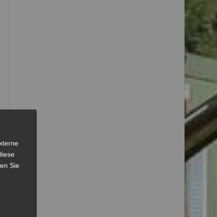
xterne
diese
sen Sie