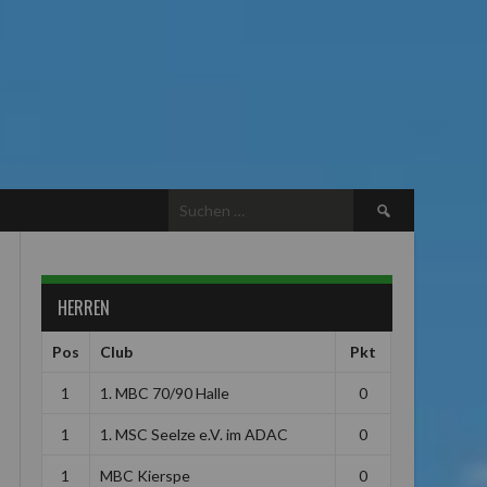
Suchen
nach:
HERREN
Pos
Club
Pkt
1
1. MBC 70/90 Halle
0
1
1. MSC Seelze e.V. im ADAC
0
1
MBC Kierspe
0