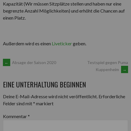
Kapazität (Wir müssen Sitzplätze stellen und haben nur eine
begrenzte Anzahl Möglichkeiten) und erhöht die Chancen auf
einen Platz.
Außerdem wird es einen
Liveticker
geben.
ARTIKEL-
←
Absage der Saison 2020
Testspiel gegen Puma
Kuppenheim
→
NAVIGATION
EINE UNTERHALTUNG BEGINNEN
Deine E-Mail-Adresse wird nicht veröffentlicht.
Erforderliche
Felder sind mit
*
markiert
Kommentar
*