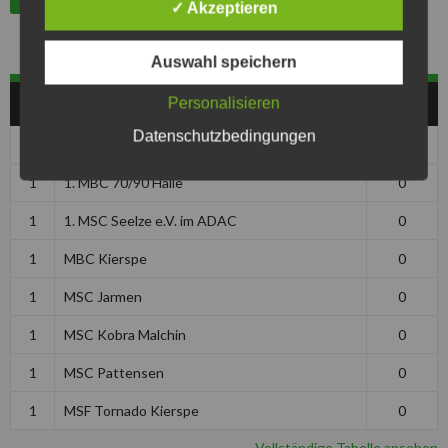
✓ Akzeptieren
Auswahl speichern
HERREN
Personalisieren
Datenschutzbedingungen
Pos
Club
Pkt
1
1. MBC 70/90 Halle
0
1
1. MSC Seelze e.V. im ADAC
0
1
MBC Kierspe
0
1
MSC Jarmen
0
1
MSC Kobra Malchin
0
1
MSC Pattensen
0
1
MSF Tornado Kierspe
0
Vollständige Tabelle ansehen