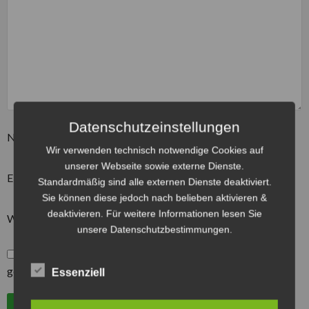
Datenschutzeinstellungen
Name
*
Wir verwenden technisch notwendige Cookies auf
unserer Webseite sowie externe Dienste.
E-Mail-Adresse
*
Standardmäßig sind alle externen Dienste deaktiviert.
Sie können diese jedoch nach belieben aktivieren &
deaktivieren. Für weitere Informationen lesen Sie
Website
unsere Datenschutzbestimmungen.
*
Hiermit bestätige ich, die Datenschutzbestimmungen
gelesen und akzeptiert zu haben.
Essenziell