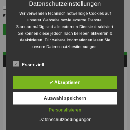
Datenschutzeinstellungen
*
Hiermit bestätige ich, die Datenschutzbestimmungen
Wir verwenden technisch notwendige Cookies auf
gelesen und akzeptiert zu haben.
unserer Webseite sowie externe Dienste.
Standardmäßig sind alle externen Dienste deaktiviert.
Sie können diese jedoch nach belieben aktivieren &
deaktivieren. Für weitere Informationen lesen Sie
unsere Datenschutzbestimmungen.
HERREN
Essenziell
Pos
Club
Pkt
✓ Akzeptieren
1
1. MBC 70/90 Halle
0
1
1. MSC Seelze e.V. im ADAC
0
Auswahl speichern
1
MBC Kierspe
0
Personalisieren
1
MSC Jarmen
0
Datenschutzbedingungen
1
MSC Kobra Malchin
0