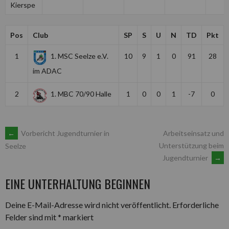
Kierspe
Pos
Club
SP
S
U
N
TD
Pkt
1
1. MSC Seelze e.V.
10
9
1
0
91
28
im ADAC
2
1. MBC 70/90 Halle
1
0
0
1
-7
0
ARTIKEL-
←
Vorbericht Jugendturnier in
Arbeitseinsatz und
Unterstützung beim
Seelze
Jugendturnier
→
NAVIGATION
EINE UNTERHALTUNG BEGINNEN
Deine E-Mail-Adresse wird nicht veröffentlicht.
Erforderliche
Felder sind mit
*
markiert