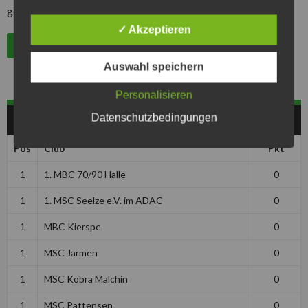
gelesen und akzeptiert zu haben.
✓ Akzeptieren
Auswahl speichern
Personalisieren
Datenschutzbedingungen
HERREN
Pos
Club
Pkt
1
1. MBC 70/90 Halle
0
1
1. MSC Seelze e.V. im ADAC
0
1
MBC Kierspe
0
1
MSC Jarmen
0
1
MSC Kobra Malchin
0
1
MSC Pattensen
0