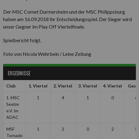
Der MSC Comet Durmersheim und der MSC Philippsburg
haben am 16.09.2018 Ihr Entscheidungsspiel. Der Sieger wird
unser Gegner im Play Off Viertelfinale.
Spielbericht folgt.
Foto von Nicola Wehrbein / Leine Zeitung
ERGEBNISSE
Club
1. Viertel
2. Viertel
3. Viertel
4. Viertel
Gesa
1. MSC
1
4
1
0
6
Seelze
e.V. im
ADAC
MSF
1
2
0
2
5
Tornado