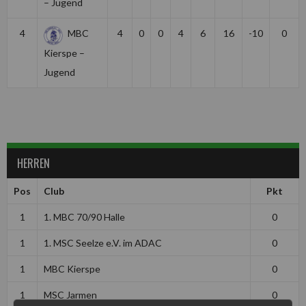
– Jugend
4
MBC
4
0
0
4
6
16
-10
0
Kierspe –
Jugend
HERREN
Pos
Club
Pkt
1
1. MBC 70/90 Halle
0
1
1. MSC Seelze e.V. im ADAC
0
1
MBC Kierspe
0
1
MSC Jarmen
0