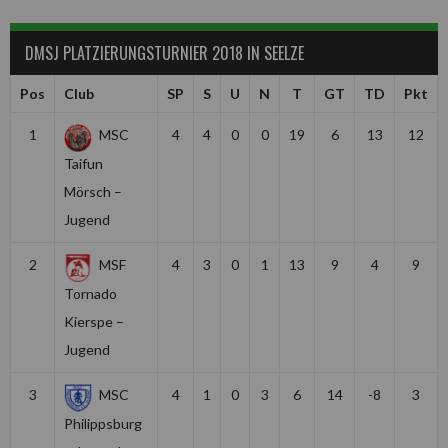
DMSJ PLATZIERUNGSTURNIER 2018 IN SEELZE
Pos
Club
SP
S
U
N
T
GT
TD
Pkt
1
MSC
4
4
0
0
19
6
13
12
Taifun
Mörsch –
Jugend
2
MSF
4
3
0
1
13
9
4
9
Tornado
Kierspe –
Jugend
3
MSC
4
1
0
3
6
14
-8
3
Philippsburg