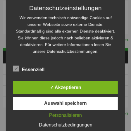
1
MSC Kobra Malchin
0
Datenschutzeinstellungen
1
MSC Pattensen
0
Wir verwenden technisch notwendige Cookies auf
unserer Webseite sowie externe Dienste.
1
MSF Tornado Kierspe
0
Standardmäßig sind alle externen Dienste deaktiviert.
Sie können diese jedoch nach belieben aktivieren &
Vollständige Tabelle ansehen
deaktivieren. Für weitere Informationen lesen Sie
unsere Datenschutzbestimmungen.
JUGEND
Pos
Club
Pkt
Essenziell
1
1. MSC Seelze e.V. im ADAC- Jugend
0
✓ Akzeptieren
1
MSC Jarmen – Jugend
0
1
MSC Kobra Malchin – Jugend
0
Auswahl speichern
Vollständige Tabelle ansehen
Personalisieren
Datenschutzbedingungen