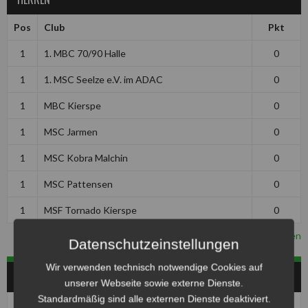
Pos
Club
Pkt
1
1. MBC 70/90 Halle
0
1
1. MSC Seelze e.V. im ADAC
0
1
MBC Kierspe
0
1
MSC Jarmen
0
1
MSC Kobra Malchin
0
1
MSC Pattensen
0
1
MSF Tornado Kierspe
0
Vollständige Tabelle ansehen
Datenschutzeinstellungen
Wir verwenden technisch notwendige Cookies auf
JUGEND
unserer Webseite sowie externe Dienste.
Standardmäßig sind alle externen Dienste deaktiviert.
Pos
Club
Pkt