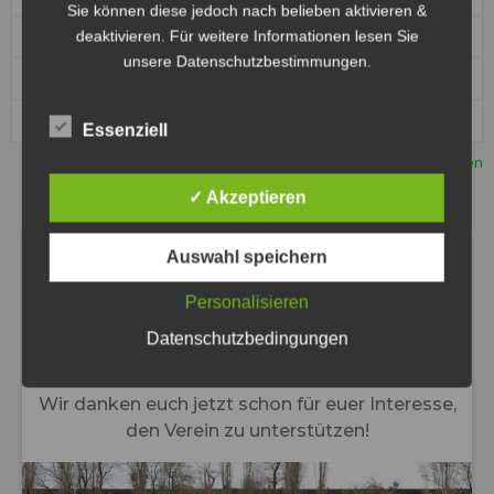
Sie können diese jedoch nach belieben aktivieren &
deaktivieren. Für weitere Informationen lesen Sie
1
1. MSC Seelze e.V. im ADAC- Jugend
0
unsere Datenschutzbestimmungen.
1
MSC Jarmen – Jugend
0
1
MSC Kobra Malchin – Jugend
0
Essenziell
Vollständige Tabelle ansehen
✓ Akzeptieren
Auswahl speichern
Personalisieren
Datenschutzbedingungen