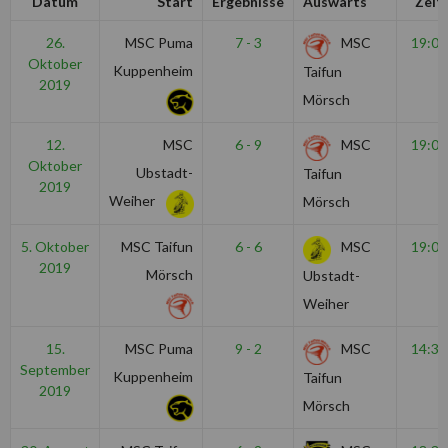
Datum
Start
Ergebnisse
Auswärts
Zeit
26.
MSC Puma
7 - 3
MSC
19:00
Oktober
Kuppenheim
Taifun
2019
Mörsch
12.
MSC
6 - 9
MSC
19:00
Oktober
Ubstadt-
Taifun
2019
Weiher
Mörsch
5. Oktober
MSC Taifun
6 - 6
MSC
19:00
2019
Mörsch
Ubstadt-
Weiher
15.
MSC Puma
9 - 2
MSC
14:30
September
Kuppenheim
Taifun
2019
Mörsch