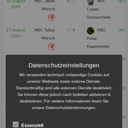
30. August
MSC Taifun
6 - 2
MSC
18:30
2019
Mörsch
Comet
Durmersheim
17. August
MSC Taifun
7 - 8
MSC
19:00
2019
Mörsch
Puma
Kuppenheim
10. August
MSC
0 - 4
MSC
17:30
Datenschutzeinstellungen
2019
Philippsburg
Taifun
Wir verwenden technisch notwendige Cookies auf
Mörsch
unserer Webseite sowie externe Dienste.
Standardmäßig sind alle externen Dienste deaktiviert.
2. August
MSC Taifun
9 - 4
MSC
18:30
2019
Sie können diese jedoch nach belieben aktivieren &
Mörsch
Ubstadt-
deaktivieren. Für weitere Informationen lesen Sie
Weiher
unsere Datenschutzbestimmungen.
28. Juli
MSC Taifun
12 - 1
MSC
15:00
2019
Mörsch
Essenziell
Jarmen