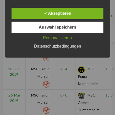
✓ Akzeptieren
20. Juli
MBV Budel
1 - 11
MSC
17:30
2019
Taifun
Auswahl speichern
Mörsch
Personalisieren
12. Juli
MSC Taifun
19 - 0
MSC
18:30
Datenschutzbedingungen
2019
Mörsch
Malsch
28. Juni
MSC Taifun
2 - 4
MSC
18:30
2019
Mörsch
Puma
Kuppenheim
26. Mai
MSC Taifun
8 - 0
MSC
15:00
2019
Mörsch
Comet
Durmersheim