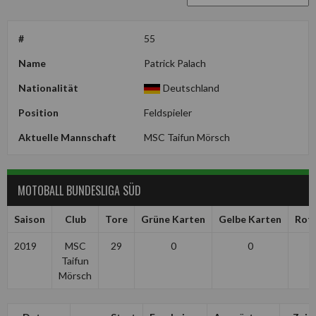
#
55
Name
Patrick Palach
Nationalität
Deutschland
Position
Feldspieler
Aktuelle Mannschaft
MSC Taifun Mörsch
MOTOBALL BUNDESLIGA SÜD
Saison
Club
Tore
Grüne Karten
Gelbe Karten
Rot
2019
MSC
29
0
0
Taifun
Mörsch