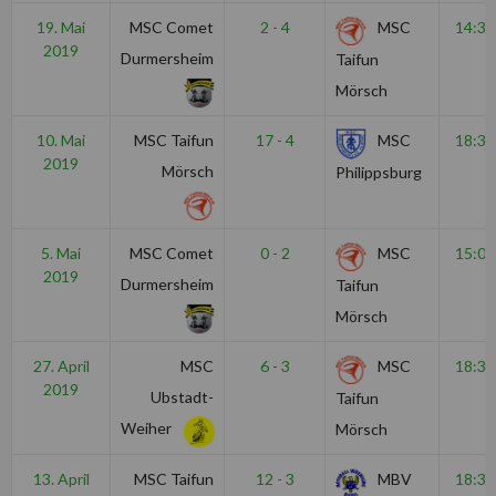
19. Mai
MSC Comet
2 - 4
MSC
14:30
2019
Durmersheim
Taifun
Mörsch
10. Mai
MSC Taifun
17 - 4
MSC
18:30
2019
Mörsch
Philippsburg
5. Mai
MSC Comet
0 - 2
MSC
15:00
2019
Durmersheim
Taifun
Mörsch
27. April
MSC
6 - 3
MSC
18:30
2019
Ubstadt-
Taifun
Weiher
Mörsch
13. April
MSC Taifun
12 - 3
MBV
18:30