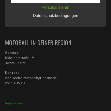
1. MSC SEELZE
Personalisieren
Der 1. MSC Seelze e.V. im ADAC steht für die schnellste
Datenschutzbedingungen
Mannschaftsballsportart der Welt. Direkt am Rande Hannovers!
MOTOBALL IN DEINER REGION
Adresse
Klöcknerstraße 19
30926 Seelze
Kontakt
msc-seelze-motoball@t-online.de
0511 406051
Impressum