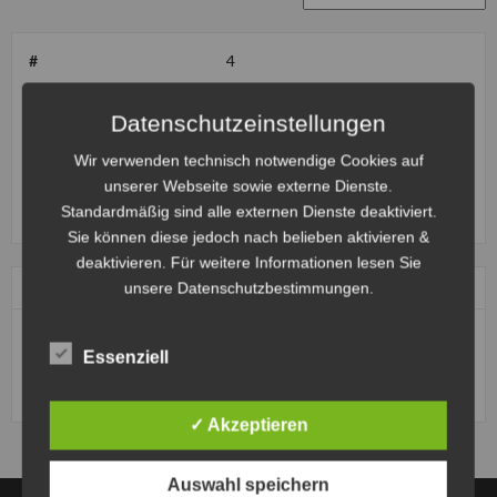
#
4
Name
Maximilian Keune
Datenschutzeinstellungen
Nationalität
Deutschland
Wir verwenden technisch notwendige Cookies auf
Position
Feldspieler
unserer Webseite sowie externe Dienste.
Standardmäßig sind alle externen Dienste deaktiviert.
Aktuelle Mannschaft
MBC Kierspe
Sie können diese jedoch nach belieben aktivieren &
deaktivieren. Für weitere Informationen lesen Sie
Datum
Start
Ergebnisse
Auswärts
Zeit
unsere Datenschutzbestimmungen.
1. April
MBC
1 - 5
1. MSC
15:30
2023
Essenziell
Kierspe
Seelze e.V. im
ADAC
✓ Akzeptieren
Auswahl speichern