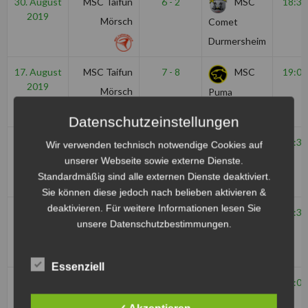
30. August
MSC Taifun
6 - 2
MSC
18:30
2019
Mörsch
Comet
Durmersheim
17. August
MSC Taifun
7 - 8
MSC
19:00
2019
Mörsch
Puma
Kuppenheim
Datenschutzeinstellungen
10. August
MSC
0 - 4
MSC
17:30
Wir verwenden technisch notwendige Cookies auf
2019
unserer Webseite sowie externe Dienste.
Philippsburg
Taifun
Standardmäßig sind alle externen Dienste deaktiviert.
Mörsch
Sie können diese jedoch nach belieben aktivieren &
deaktivieren. Für weitere Informationen lesen Sie
2. August
MSC Taifun
9 - 4
MSC
18:30
unsere Datenschutzbestimmungen.
2019
Mörsch
Ubstadt-
Weiher
Essenziell
28. Juli
MSC Taifun
12 - 1
MSC
15:00
2019
Mörsch
Jarmen