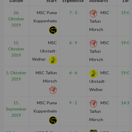
Datum
Start
Ergebnisse
Auswärts
Zeit
26.
MSC Puma
7 - 3
MSC
19:00
Oktober
Kuppenheim
Taifun
2019
Mörsch
12.
MSC
6 - 9
MSC
19:00
Oktober
Ubstadt-
Taifun
2019
Weiher
Mörsch
5. Oktober
MSC Taifun
6 - 6
MSC
19:00
2019
Mörsch
Ubstadt-
Weiher
15.
MSC Puma
9 - 2
MSC
14:30
September
Kuppenheim
Taifun
2019
Mörsch