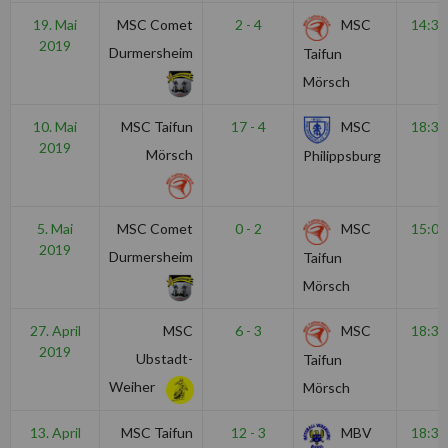
19. Mai
MSC Comet
2 - 4
MSC
14:30
2019
Durmersheim
Taifun
Mörsch
10. Mai
MSC Taifun
17 - 4
MSC
18:30
2019
Mörsch
Philippsburg
5. Mai
MSC Comet
0 - 2
MSC
15:00
2019
Durmersheim
Taifun
Mörsch
27. April
MSC
6 - 3
MSC
18:30
2019
Ubstadt-
Taifun
Weiher
Mörsch
13. April
MSC Taifun
12 - 3
MBV
18:30