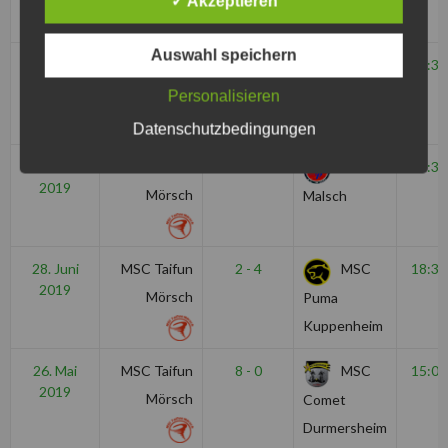
✓ Akzeptieren
Auswahl speichern
20. Juli
MBV Budel
1 - 11
MSC
17:30
2019
Taifun
Personalisieren
Mörsch
Datenschutzbedingungen
12. Juli
MSC Taifun
19 - 0
MSC
18:30
2019
Mörsch
Malsch
28. Juni
MSC Taifun
2 - 4
MSC
18:30
2019
Mörsch
Puma
Kuppenheim
26. Mai
MSC Taifun
8 - 0
MSC
15:00
2019
Mörsch
Comet
Durmersheim