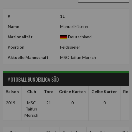
#
11
Name
Manuel Fitterer
Nationalität
Deutschland
Position
Feldspieler
Aktuelle Mannschaft
MSC Taifun Mörsch
MOTOBALL BUNDESLIGA SÜD
Saison
Club
Tore
Grüne Karten
Gelbe Karten
Rot
2019
MSC
21
0
0
Taifun
Mörsch