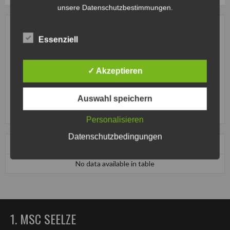
unsere Datenschutzbestimmungen.
#
1
Essenziell
Name
Chiara Jasmin Kühn
Nationalität
Deutschland
✓ Akzeptieren
Position
Torwart
Auswahl speichern
Aktuelle Mannschaft
1. MSC Seelze e.V. im ADAC-
Jugend
Personalisieren
Datenschutzbedingungen
Datum
Start
Ergebnisse
Auswärts
Zeit
No data available in table
1. MSC SEELZE