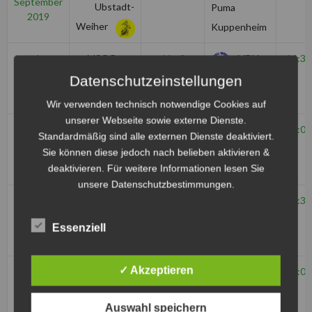
September
Ubstadt-
Puma
2019
Weiher
Kuppenheim
1.
MSC Puma
11 - 2
MBV
14:30
September
Kuppenheim
Datenschutzeinstellungen
Budel
2019
Wir verwenden technisch notwendige Cookies auf
unserer Webseite sowie externe Dienste.
17. August
MSC Taifun
7 - 8
MSC
19:00
Standardmäßig sind alle externen Dienste deaktiviert.
2019
Mörsch
Puma
Sie können diese jedoch nach belieben aktivieren &
deaktivieren. Für weitere Informationen lesen Sie
Kuppenheim
unsere Datenschutzbestimmungen.
3. August
MSC Puma
16 - 4
MSC
18:30
2019
Kuppenheim
Philippsburg
Essenziell
✓ Akzeptieren
28. Juli
MSC Puma
8 - 6
MSC
15:00
2019
Kuppenheim
Ubstadt-
Auswahl speichern
Weiher