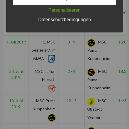
Personalisieren
20. Juli
MSC Malsch
0 - 18
MSC
16:00
2019
Datenschutzbedingungen
Puma
Kuppenheim
7. Juli 2019
1. MSC
3 - 9
MSC
15:00
Seelze e.V. im
Puma
ADAC
Kuppenheim
28. Juni
MSC Taifun
2 - 4
MSC
18:30
2019
Mörsch
Puma
Kuppenheim
10. Juni
MSC Puma
12 - 5
MSC
14:30
2019
Kuppenheim
Ubstadt-
Weiher