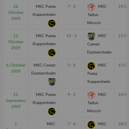
26.
MSC Puma
7 - 3
MSC
19:00
Oktober
Kuppenheim
Taifun
2019
Mörsch
13.
MSC Puma
15 - 3
MSC
15:00
Oktober
Kuppenheim
Comet
2019
Durmersheim
6. Oktober
MSC Comet
3 - 8
MSC
15:00
2019
Durmersheim
Puma
Kuppenheim
15.
MSC Puma
9 - 2
MSC
14:30
September
Kuppenheim
Taifun
2019
Mörsch
7.
MSC
7 - 6
MSC
18:30