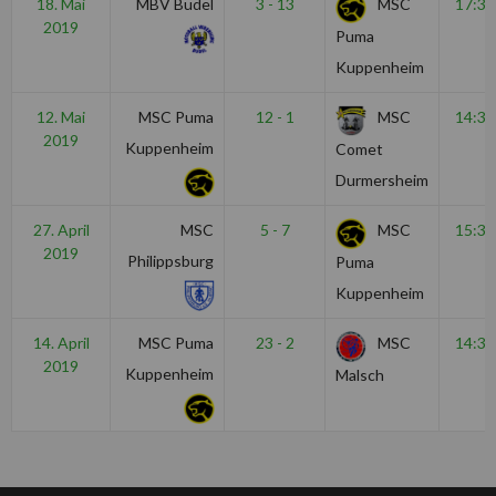
18. Mai
MBV Budel
3 - 13
MSC
17:30
2019
Puma
Kuppenheim
12. Mai
MSC Puma
12 - 1
MSC
14:30
2019
Kuppenheim
Comet
Durmersheim
27. April
MSC
5 - 7
MSC
15:30
2019
Philippsburg
Puma
Kuppenheim
14. April
MSC Puma
23 - 2
MSC
14:30
2019
Kuppenheim
Malsch