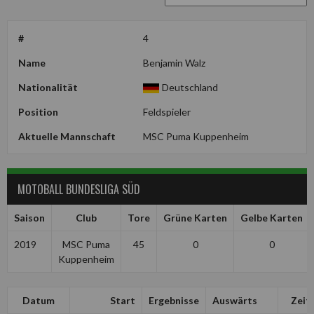
#
4
Name
Benjamin Walz
Nationalität
Deutschland
Position
Feldspieler
Aktuelle Mannschaft
MSC Puma Kuppenheim
MOTOBALL BUNDESLIGA SÜD
Saison
Club
Tore
Grüne Karten
Gelbe Karten
2019
MSC Puma
45
0
0
Kuppenheim
Datum
Start
Ergebnisse
Auswärts
Zeit