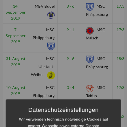
14.
MBV Budel
8 - 6
MSC
17:30
September
Philippsburg
2019
7.
MSC
9 - 1
MSC
17:30
September
Philippsburg
Malsch
2019
31. August
MSC
9 - 6
MSC
18:30
2019
Ubstadt-
Philippsburg
Weiher
10. August
MSC
0 - 4
MSC
17:30
2019
Philippsburg
Taifun
Mörsch
Datenschutzeinstellungen
3. August
MSC Puma
16 - 4
MSC
18:30
Wir verwenden technisch notwendige Cookies auf
2019
Kuppenheim
Philippsburg
unserer Webseite sowie externe Dienste.