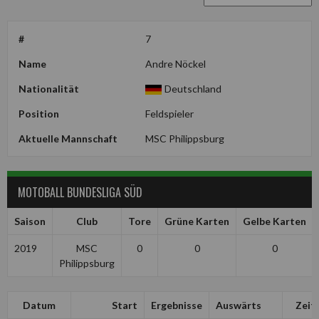
#
7
Name
Andre Nöckel
Nationalität
Deutschland
Position
Feldspieler
Aktuelle Mannschaft
MSC Philippsburg
MOTOBALL BUNDESLIGA SÜD
Saison
Club
Tore
Grüne Karten
Gelbe Karten
2019
MSC
0
0
0
Philippsburg
Datum
Start
Ergebnisse
Auswärts
Zeit