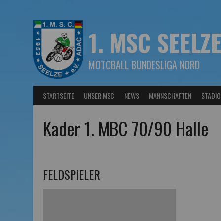
Springe
zum
Inhalt
1. MSC SEELZE
MOTOBALL BUNDESLIGA NORD
STARTSEITE
UNSER MSC
NEWS
MANNSCHAFTEN
STADIO
Kader 1. MBC 70/90 Halle
FELDSPIELER