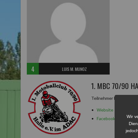
4
LUIS M. MUNOZ
1. MBC 70/90 H
Teilnehmer Bundesliga 
Website
Wir v
Facebook
Dien
jedoch