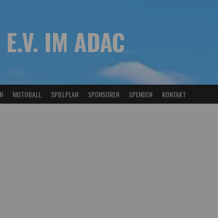
 E.V. IM ADAC
N
MOTOBALL
SPIELPLAN
SPONSOREN
SPENDEN
KONTAKT