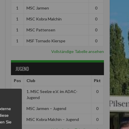
1
MSC Jarmen
0
1
MSC Kobra Malchin
0
1
MSC Pattensen
0
1
MSF Tornado Kierspe
0
Vollständige Tabelle ansehen
JUGEND
Pos
Club
Pkt
1
1. MSC Seelze e.V. im ADAC-
0
Jugend
1
MSC Jarmen – Jugend
0
xterne
diese
1
MSC Kobra Malchin – Jugend
0
sen Sie