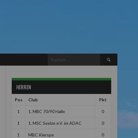
Suchen
nach:
HERREN
Pos
Club
Pkt
1
1. MBC 70/90 Halle
0
1
1. MSC Seelze e.V. im ADAC
0
1
MBC Kierspe
0