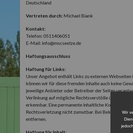
Deutschland
Vertreten durch:
Michael Biank
Kontakt:
Telefon: 0511406051
E-Mail:
info
@
mscseelze.de
Haftungsausschluss
Haftung für Links:
Unser Angebot enthält Links zu externen Webseiten Dr
können wir für diese fremden Inhalte auch keine Gewäh
jeweilige Anbieter oder Betreiber der Seiten verantw
Verlinkung auf mögliche Rechtsverstöße überprüft. R
erkennbar. Eine permanente inhaltliche Kontrolle der
Rechtsverletzung nicht zumutbar. Bei Bekanntwerde
Wir v
entfernen.
Dien
jedoch
Haftung für Inhalt: