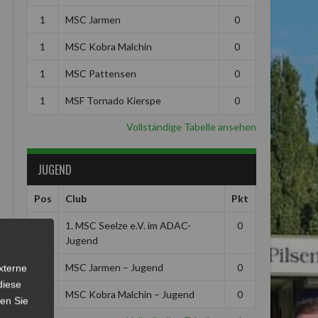
1
MSC Jarmen
0
1
MSC Kobra Malchin
0
1
MSC Pattensen
0
1
MSF Tornado Kierspe
0
Vollständige Tabelle ansehen
JUGEND
Pos
Club
Pkt
1
1. MSC Seelze e.V. im ADAC-
0
Jugend
1
MSC Jarmen – Jugend
0
xterne
diese
1
MSC Kobra Malchin – Jugend
0
sen Sie