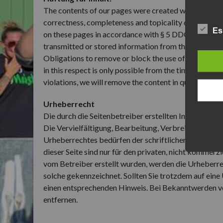
The contents of our pages were created with the grea
correctness, completeness and topicality of the conte
Es
on these pages in accordance with § 5 DDG and gener
transmitted or stored information from third parties o
Obligations to remove or block the use of informatio
in this respect is only possible from the time of kno
violations, we will remove the content in question im
Urheberrecht
Die durch die Seitenbetreiber erstellten Inhalte und
Die Vervielfältigung, Bearbeitung, Verbreitung und 
Urheberrechtes bedürfen der schriftlichen Zustimmu
dieser Seite sind nur für den privaten, nicht kommerzi
vom Betreiber erstellt wurden, werden die Urheberrec
solche gekennzeichnet. Sollten Sie trotzdem auf ei
einen entsprechenden Hinweis. Bei Bekanntwerden v
entfernen.