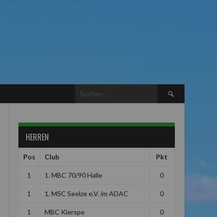
Suchen
nach:
HERREN
Pos
Club
Pkt
1
1. MBC 70/90 Halle
0
1
1. MSC Seelze e.V. im ADAC
0
1
MBC Kierspe
0