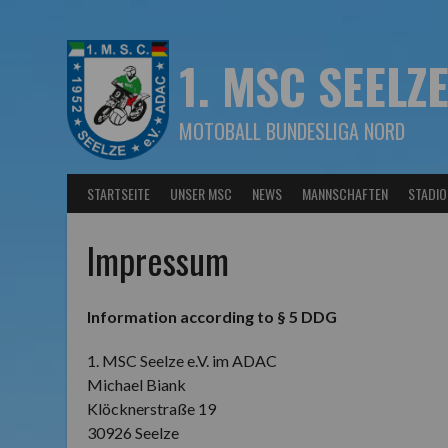
Springe
zum
Inhalt
1. MSC SEELZE
MOTOBALL BUNDESLIGA NORD
STARTSEITE
UNSER MSC
NEWS
MANNSCHAFTEN
STADIO
Impressum
Information according to § 5 DDG
1. MSC Seelze e.V. im ADAC
Michael Biank
Klöcknerstraße 19
30926 Seelze