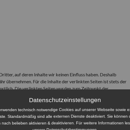
itter, auf deren Inhalte wir keinen Einfluss haben. Deshalb
r übernehmen. Für die Inhalte der verlinkten Seiten ist stets der
ortlich. Die verlinkten Seiten wurden zum Zeitpunkt der
echtswidrige Inhalte waren zum Zeitpunkt der Verlinkung nicht
Datenschutzeinstellungen
 verlinkten Seiten ist jedoch ohne konkrete Anhaltspunkte einer
n von Rechtsverletzungen werden wir derartige Links umgehend
erwenden technisch notwendige Cookies auf unserer Webseite sowie e
ste. Standardmäßig sind alle externen Dienste deaktiviert. Sie können 
 nach belieben aktivieren & deaktivieren. Für weitere Informationen le
unsere Datenschutzbestimmungen.