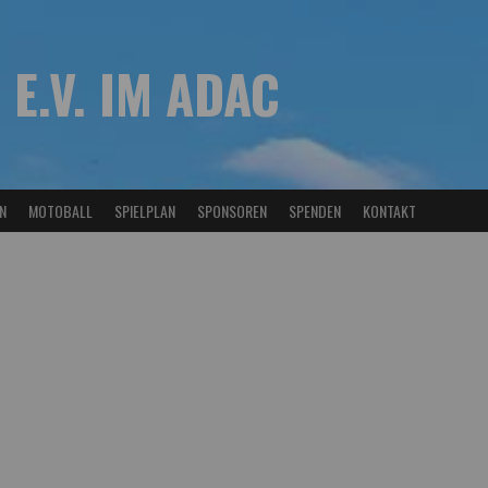
 E.V. IM ADAC
N
MOTOBALL
SPIELPLAN
SPONSOREN
SPENDEN
KONTAKT