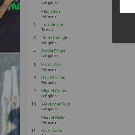
Feldspieler
Max Tews
Feldspieler
1
Toni Siegler
Torwart
3
Robert Vaegler
Feldspieler
4
Daniel Ehlert
Feldspieler
6
Hardy Kick
Feldspieler
8
Dirk Wardius
Feldspieler
9
Miguel Gomez
Feldspieler
10
Alexander Rütz
Feldspieler
Marcel Heller
Feldspieler
11
Kai Schäfer