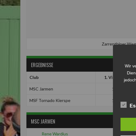
Zarrenthiner Weg
ERGEBNISSE
Wir v
Dien
Club
1. Viertel
jedoch
MSC Jarmen
1
MSF Tornado Kierspe
1
Es
MSC JARMEN
Rene Wardius