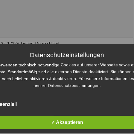
 3a, 17126 Jarmen, Deutschland
Datenschutzeinstellungen
erwenden technisch notwendige Cookies auf unserer Webseite sowie e
ste. Standardmäßig sind alle externen Dienste deaktiviert. Sie können 
2. Viertel
3. Viertel
4. Viertel
Gesamt
 nach belieben aktivieren & deaktivieren. Für weitere Informationen le
unsere Datenschutzbestimmungen.
1
1
0
3
2
2
1
6
senziell
MSF TORNADO KIERSPE
✓ Akzeptieren
Marcel Heller