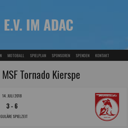
 E.V. IM ADAC
N
MOTOBALL
SPIELPLAN
SPONSOREN
SPENDEN
KONTAKT
 MSF Tornado Kierspe
14. JULI 2018
3
-
6
GULÄRE SPIELZEIT