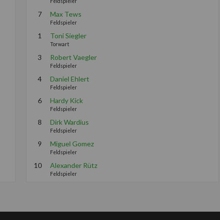
Feldspieler
7
Max Tews
Feldspieler
1
Toni Siegler
Torwart
3
Robert Vaegler
Feldspieler
4
Daniel Ehlert
Feldspieler
6
Hardy Kick
Feldspieler
8
Dirk Wardius
Feldspieler
9
Miguel Gomez
Feldspieler
10
Alexander Rütz
Feldspieler