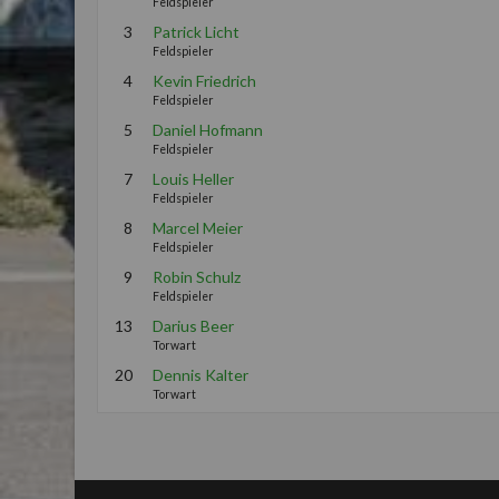
Feldspieler
3
Patrick Licht
Feldspieler
4
Kevin Friedrich
Feldspieler
5
Daniel Hofmann
Feldspieler
7
Louis Heller
Feldspieler
8
Marcel Meier
Feldspieler
9
Robin Schulz
Feldspieler
13
Darius Beer
Torwart
20
Dennis Kalter
Torwart