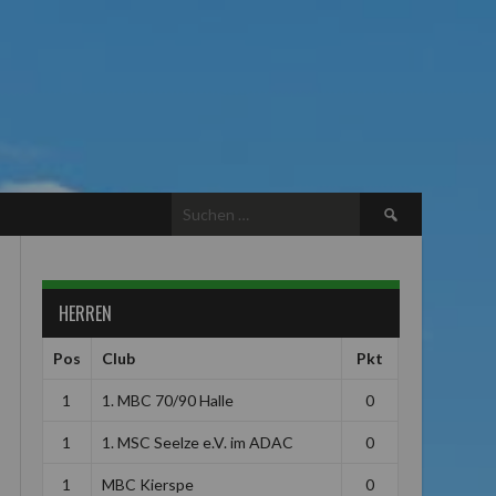
Suchen
nach:
HERREN
Pos
Club
Pkt
1
1. MBC 70/90 Halle
0
1
1. MSC Seelze e.V. im ADAC
0
1
MBC Kierspe
0