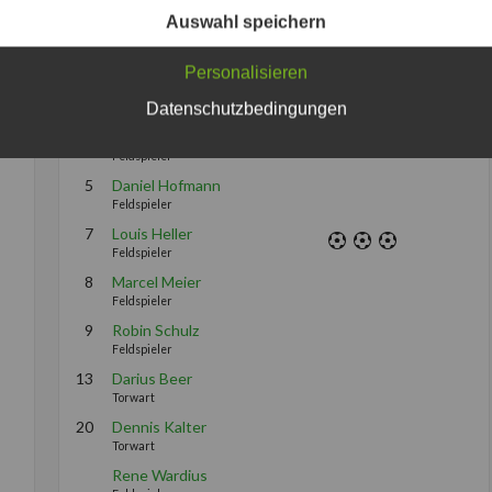
Feldspieler
Auswahl speichern
Kai Schäfer
Feldspieler
Personalisieren
3
Patrick Licht
Datenschutzbedingungen
Feldspieler
4
Kevin Friedrich
Feldspieler
5
Daniel Hofmann
Feldspieler
7
Louis Heller
Feldspieler
8
Marcel Meier
Feldspieler
9
Robin Schulz
Feldspieler
13
Darius Beer
Torwart
20
Dennis Kalter
Torwart
Rene Wardius