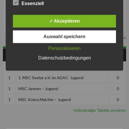
Essenziell
1
MSC Kobra Malchin
0
1
MSC Pattensen
0
✓ Akzeptieren
1
MSF Tornado Kierspe
0
Auswahl speichern
Vollständige Tabelle ansehen
Personalisieren
JUGEND
Datenschutzbedingungen
Pos
Club
Pkt
1
1. MSC Seelze e.V. im ADAC- Jugend
0
1
MSC Jarmen – Jugend
0
1
MSC Kobra Malchin – Jugend
0
Vollständige Tabelle ansehen