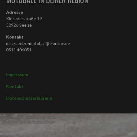
Adresse
Klöcknerstraße 19
30926 Seelze
Kontakt
msc-seelze-motoball@t-online.de
0511 406051
Impressum
Kontakt
Datenschutzerklärung
© 2026 1. MSC SEELZE E.V. IM ADAC
ENTWORFEN VON THEMEBOY