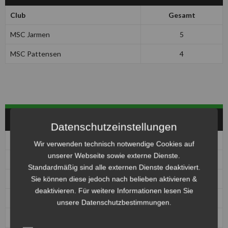
Club
Gesamt
MSC Jarmen
5
MSC Pattensen
4
HERREN
Datenschutzeinstellungen
Pos
Club
Pkt
Wir verwenden technisch notwendige Cookies auf
unserer Webseite sowie externe Dienste.
1
1. MBC 70/90 Halle
0
Standardmäßig sind alle externen Dienste deaktiviert.
1
1. MSC Seelze e.V. im ADAC
0
Sie können diese jedoch nach belieben aktivieren &
deaktivieren. Für weitere Informationen lesen Sie
1
MBC Kierspe
0
unsere Datenschutzbestimmungen.
1
MSC Jarmen
0