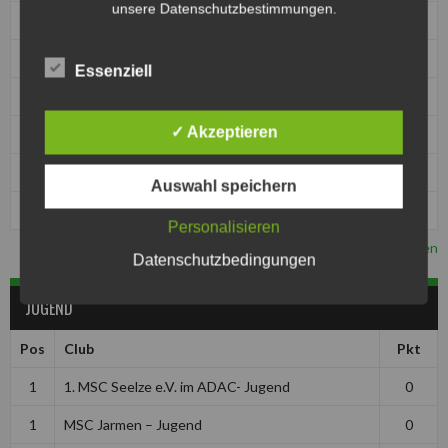
unsere Datenschutzbestimmungen.
1
1. MSC Seelze e.V. im ADAC
0
1
MBC Kierspe
0
Essenziell
1
MSC Jarmen
0
✓ Akzeptieren
1
MSC Kobra Malchin
0
1
MSC Pattensen
0
Auswahl speichern
1
MSF Tornado Kierspe
0
Personalisieren
Vollständige Tabelle ansehen
Datenschutzbedingungen
JUGEND
Pos
Club
Pkt
1
1. MSC Seelze e.V. im ADAC- Jugend
0
1
MSC Jarmen – Jugend
0