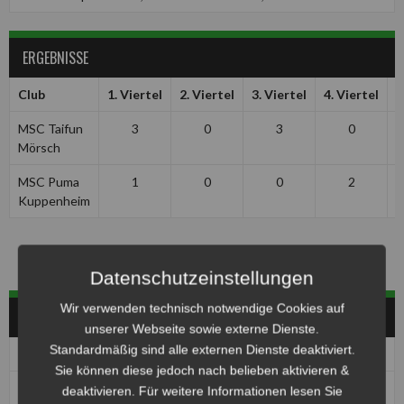
ERGEBNISSE
Club
1. Viertel
2. Viertel
3. Viertel
4. Viertel
G
MSC Taifun
3
0
3
0
Mörsch
MSC Puma
1
0
0
2
Kuppenheim
Datenschutzeinstellungen
Wir verwenden technisch notwendige Cookies auf
HERREN
unserer Webseite sowie externe Dienste.
Standardmäßig sind alle externen Dienste deaktiviert.
Pos
Club
Pkt
Sie können diese jedoch nach belieben aktivieren &
1
1. MBC 70/90 Halle
0
deaktivieren. Für weitere Informationen lesen Sie