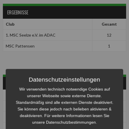
ERGEBNISSE
Club
Gesamt
1. MSC Seelze e.V. im ADAC
12
MSC Pattensen
1
Datenschutzeinstellungen
HERREN
Wir verwenden technisch notwendige Cookies auf
Pos
Club
Pkt
unserer Webseite sowie externe Dienste.
Standardmäßig sind alle externen Dienste deaktiviert.
1
1. MBC 70/90 Halle
0
Sie können diese jedoch nach belieben aktivieren &
deaktivieren. Für weitere Informationen lesen Sie
1
1. MSC Seelze e.V. im ADAC
0
unsere Datenschutzbestimmungen.
1
MBC Kierspe
0