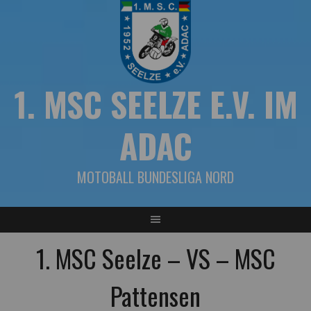
Springe
zum
Inhalt
1. MSC SEELZE E.V. IM
ADAC
MOTOBALL BUNDESLIGA NORD
1. MSC Seelze – VS – MSC
Pattensen