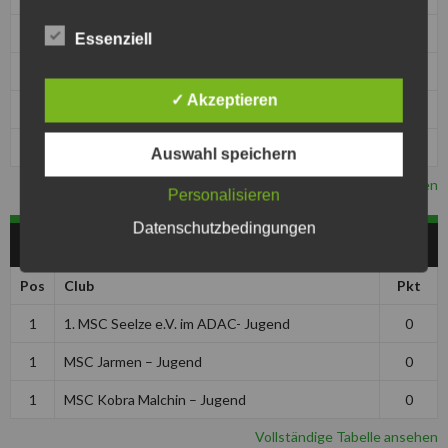
1
MSC Jarmen
0
Essenziell
1
MSC Kobra Malchin
0
✓ Akzeptieren
1
MSC Pattensen
0
1
MSF Tornado Kierspe
0
Auswahl speichern
Vollständige Tabelle ansehen
Personalisieren
Datenschutzbedingungen
JUGEND
Pos
Club
Pkt
1
1. MSC Seelze e.V. im ADAC- Jugend
0
1
MSC Jarmen – Jugend
0
1
MSC Kobra Malchin – Jugend
0
Vollständige Tabelle ansehen