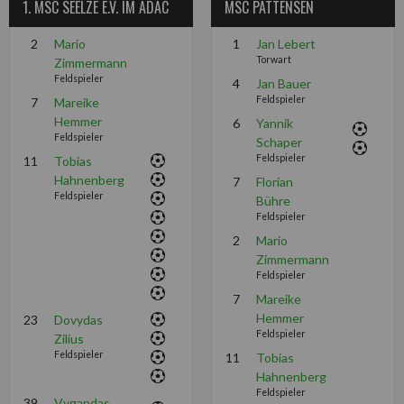
1. MSC SEELZE E.V. IM ADAC
MSC PATTENSEN
2
Mario
1
Jan Lebert
Torwart
Zimmermann
Feldspieler
4
Jan Bauer
Feldspieler
7
Mareike
Hemmer
6
Yannik
Feldspieler
Schaper
Feldspieler
11
Tobias
Hahnenberg
7
Florian
Feldspieler
Bühre
Feldspieler
2
Mario
Zimmermann
Feldspieler
7
Mareike
Hemmer
23
Dovydas
Feldspieler
Zilius
Feldspieler
11
Tobias
Hahnenberg
Feldspieler
39
Vygandas