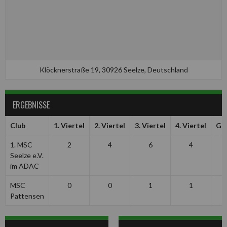
Klöcknerstraße 19, 30926 Seelze, Deutschland
ERGEBNISSE
Club
1. Viertel
2. Viertel
3. Viertel
4. Viertel
Ge
1. MSC
2
4
6
4
Seelze e.V.
im ADAC
MSC
0
0
1
1
Pattensen