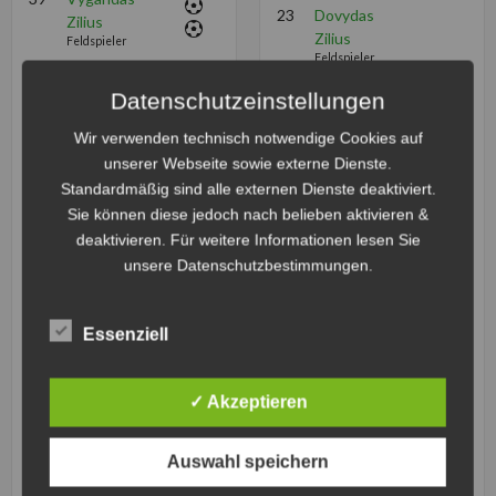
23
Dovydas
Zilius
Zilius
Feldspieler
Feldspieler
44
Jerome
39
Vygandas
Hahne
Datenschutzeinstellungen
Zilius
Torwart
Feldspieler
Wir verwenden technisch notwendige Cookies auf
55
Tobias
44
Jerome
unserer Webseite sowie externe Dienste.
Strain
Hahne
Feldspieler
Standardmäßig sind alle externen Dienste deaktiviert.
Torwart
99
Niclas
Sie können diese jedoch nach belieben aktivieren &
55
Tobias
Sujkowski
deaktivieren. Für weitere Informationen lesen Sie
Strain
Torwart
unsere Datenschutzbestimmungen.
Feldspieler
1
Jan Lebert
99
Niclas
Torwart
Sujkowski
Essenziell
9
Max Eder
Torwart
Feldspieler
9
Max Eder
3
Domenik
Feldspieler
✓ Akzeptieren
Dinse
3
Domenik
Feldspieler
Dinse
4
Jan Bauer
Auswahl speichern
Feldspieler
Feldspieler
1
Lukas