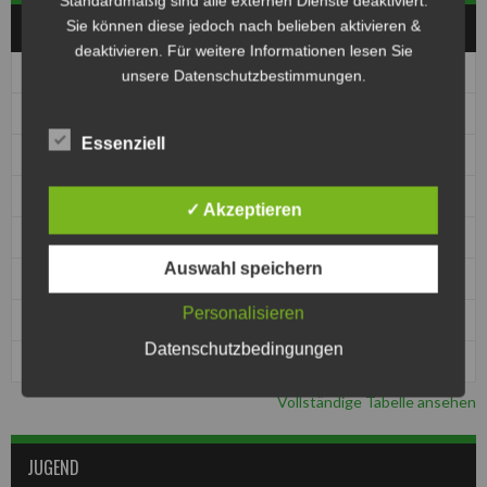
Standardmäßig sind alle externen Dienste deaktiviert.
HERREN
Sie können diese jedoch nach belieben aktivieren &
deaktivieren. Für weitere Informationen lesen Sie
Pos
Club
Pkt
unsere Datenschutzbestimmungen.
1
1. MBC 70/90 Halle
0
Essenziell
1
1. MSC Seelze e.V. im ADAC
0
1
MBC Kierspe
0
✓ Akzeptieren
1
MSC Jarmen
0
Auswahl speichern
1
MSC Kobra Malchin
0
Personalisieren
1
MSC Pattensen
0
Datenschutzbedingungen
1
MSF Tornado Kierspe
0
Vollständige Tabelle ansehen
JUGEND