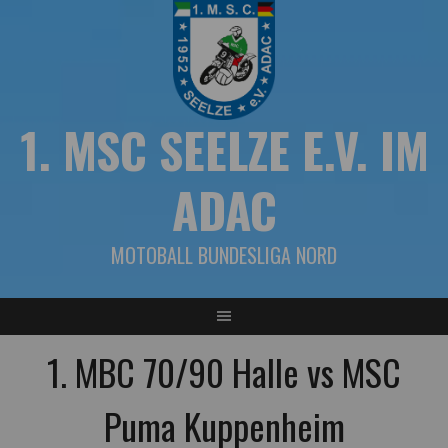
Springe
zum
Inhalt
1. MSC SEELZE E.V. IM
ADAC
MOTOBALL BUNDESLIGA NORD
1. MBC 70/90 Halle vs MSC
Puma Kuppenheim