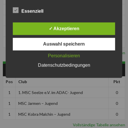
1
MSC Jarmen
0
Essenziell
1
MSC Kobra Malchin
0
✓ Akzeptieren
1
MSC Pattensen
0
1
MSF Tornado Kierspe
0
Auswahl speichern
Vollständige Tabelle ansehen
Personalisieren
Datenschutzbedingungen
JUGEND
Pos
Club
Pkt
1
1. MSC Seelze e.V. im ADAC- Jugend
0
1
MSC Jarmen – Jugend
0
1
MSC Kobra Malchin – Jugend
0
Vollständige Tabelle ansehen