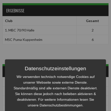
ERGEBNISSE
Club
Gesamt
1. MBC 70/90 Halle
2
MSC Puma Kuppenheim
6
Datenschutzeinstellungen
HERREN
Wir verwenden technisch notwendige Cookies auf
Pos
Club
Pkt
unserer Webseite sowie externe Dienste.
Standardmäßig sind alle externen Dienste deaktiviert.
1
1. MBC 70/90 Halle
0
Sie können diese jedoch nach belieben aktivieren &
deaktivieren. Für weitere Informationen lesen Sie
1
1. MSC Seelze e.V. im ADAC
0
unsere Datenschutzbestimmungen.
1
MBC Kierspe
0